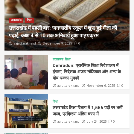
उत्तराखंड
शिक्षा
उत्तराखंड में पहली बार: जनजातीय स्कूल में शुरू हुई गीता की
पढ़ाई, कक्षा 4 से 10 तक अनिवार्य हुआ पाठ्यक्रम
aajuttarakhand
0
December 9, 2025
उत्तराखंड
शिक्षा
Dehradun: प्रारंभिक शिक्षा निदेशालय में
हंगामा, निदेशक अजय नौडियाल और अन्य के
बीच धक्का-मुक्की
aajuttarakhand
0
November 6, 2025
शिक्षा
उत्तराखंड शिक्षा विभाग में 1,556 पदों पर भर्ती
जल्द, प्रक्रिया अंतिम चरण में
aajuttarakhand
0
July 24, 2025