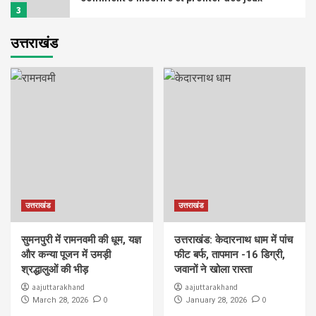
3
उत्तराखंड
public
Nejlepší hry na crazy-tower-cz.com: co si
užít a jak vyhrávat
4
Uncategorized
Smooth and Simple Ways to Navigate
Pokies Online PayID Transactions
5
public
उत्तराखंड
उत्तराखंड
Hoe je begint met spelen bij Winz Casino
NL: een stap-voor-stap gids voor beginners
सुमनपुरी में रामनवमी की धूम, यज्ञ
उत्तराखंड: केदारनाथ धाम में पांच
1
और कन्या पूजन में उमड़ी
फीट बर्फ, तापमान -16 डिग्री,
श्रद्धालुओं की भीड़
जवानों ने खोला रास्ता
aajuttarakhand
aajuttarakhand
Post
0
0
March 28, 2026
January 28, 2026
Αξιολόγηση_κριτηρίων_επιτυχίας_από_τον_αθλ