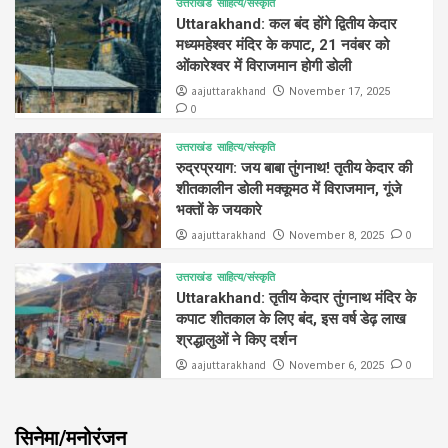
उत्तराखंड
साहित्य/संस्कृति
Uttarakhand: कल बंद होंगे द्वितीय केदार
मध्यमहेश्वर मंदिर के कपाट, 21 नवंबर को
ओंकारेश्वर में विराजमान होगी डोली
aajuttarakhand
November 17, 2025
0
उत्तराखंड
साहित्य/संस्कृति
रुद्रप्रयाग: जय बाबा तुंगनाथ! तृतीय केदार की
शीतकालीन डोली मक्कूमठ में विराजमान, गूंजे
भक्तों के जयकारे
aajuttarakhand
0
November 8, 2025
उत्तराखंड
साहित्य/संस्कृति
Uttarakhand: तृतीय केदार तुंगनाथ मंदिर के
कपाट शीतकाल के लिए बंद, इस वर्ष डेढ़ लाख
श्रद्धालुओं ने किए दर्शन
aajuttarakhand
0
November 6, 2025
सिनेमा/मनोरंजन