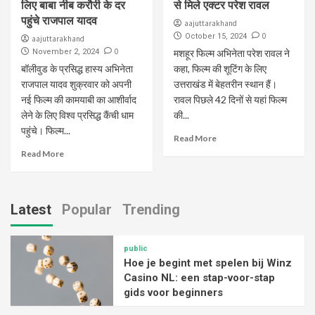
लिए बाबा नीब करौरी के दर
से मिले एक्टर परेश रावल
पहुंचे राजपाल यादव
aajuttarakhand
0
October 15, 2024
aajuttarakhand
0
November 2, 2024
मशहूर फिल्म अभिनेता परेश रावल ने
बॉलीवुड के प्रसिद्ध हास्य अभिनेता
कहा, फिल्म की शूटिंग के लिए
राजपाल यादव शुक्रवार को अपनी
उत्तराखंड में बेहतरीन स्थान हैं।
नई फिल्म की कामयाबी का आशीर्वाद
रावल पिछले 42 दिनों से यहां फिल्म
लेने के लिए विश्व प्रसिद्ध कैंची धाम
की...
पहुंचे। फिल्म...
Read More
Read More
Latest
Popular
Trending
public
Hoe je begint met spelen bij Winz
Casino NL: een stap-voor-stap
gids voor beginners