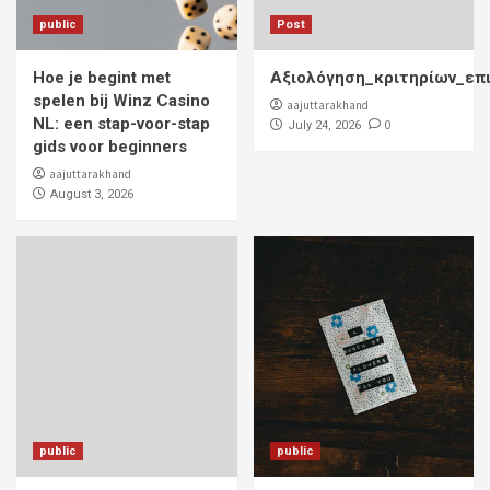
public
Post
Hoe je begint met
Αξιολόγηση_κριτηρίων_επ
spelen bij Winz Casino
aajuttarakhand
NL: een stap-voor-stap
0
July 24, 2026
gids voor beginners
aajuttarakhand
August 3, 2026
public
public