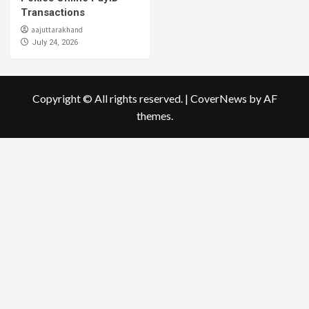
Transactions
aajuttarakhand
July 24, 2026
Copyright © All rights reserved.
|
CoverNews
by AF
themes.