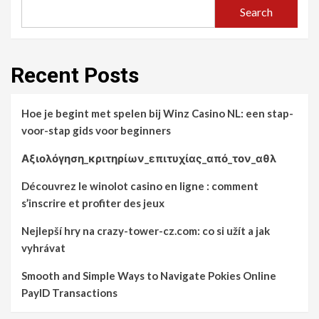
Search
Recent Posts
Hoe je begint met spelen bij Winz Casino NL: een stap-
voor-stap gids voor beginners
Αξιολόγηση_κριτηρίων_επιτυχίας_από_τον_αθλ
Découvrez le winolot casino en ligne : comment
s’inscrire et profiter des jeux
Nejlepší hry na crazy-tower-cz.com: co si užít a jak
vyhrávat
Smooth and Simple Ways to Navigate Pokies Online
PayID Transactions