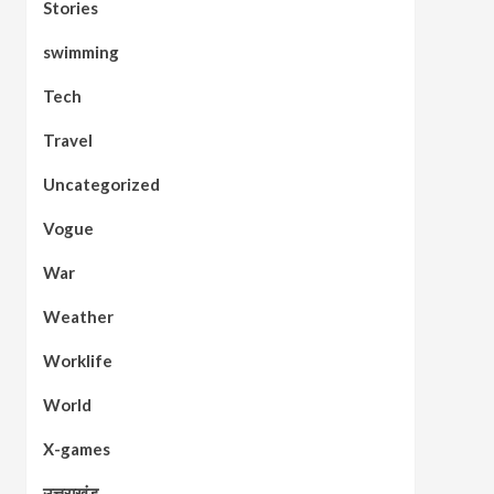
Stories
swimming
Tech
Travel
Uncategorized
Vogue
War
Weather
Worklife
World
X-games
उत्तराखंड