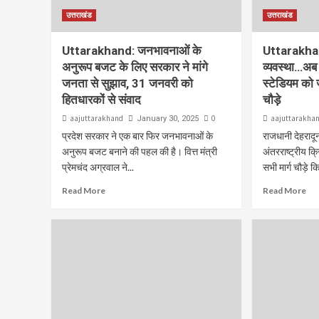
उत्तराखंड
उत्तराखंड
Uttarakhand: जनभावनाओं के
Uttarakhan
अनुरूप बजट के लिए सरकार ने मांगे
व्यवस्था…अब 
जनता से सुझाव, 31 जनवरी को
स्टेडियम को जो
हितधारकों से संवाद
चौड़े
aajuttarakhand
0
aajuttarakha
January 30, 2025
प्रदेश सरकार ने एक बार फिर जनभावनाओं के
राजधानी देहरादून
अनुरूप बजट बनाने की पहल की है। वित्त मंत्री
अंतरराष्ट्रीय क्
प्रेमचंद अग्रवाल ने...
सभी मार्ग चौड़े 
Read More
Read More