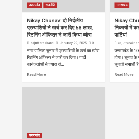
उत्तराखंड
राजनीति
उत्तराखंड
Nikay Chunav: दो निर्दलीय
Nikay Chun
प्रत्याशियों ने खर्च कर दिए 68 लाख,
निकायों में 
रिटर्निंग ऑफिसर ने जारी किया ब्योरा
पार्टियां
aajuttarakhand
0
aajuttarakha
January 22, 2025
नगर पालिका चुनाव में प्रत्याशियों के खर्च का ब्यौरा
उत्तराखंड के 1
रिटर्निंग ऑफिसर ने जारी कर दिया। पार्टी
होगा। चुनाव के म
कार्यकर्ताओं से ज्यादा दो...
चुनावी सभाओं, रै
Read More
Read More
उत्तराखंड