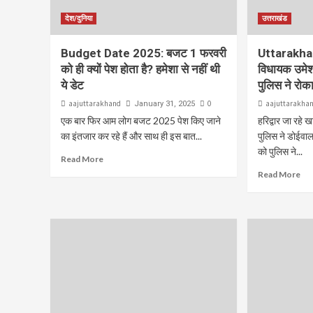
देश/दुनिया
उत्तराखंड
Budget Date 2025: बजट 1 फरवरी
Uttarakhand:
को ही क्यों पेश होता है? हमेशा से नहीं थी
विधायक उमेश 
ये डेट
पुलिस ने रोक
aajuttarakhand
0
aajuttarakha
January 31, 2025
एक बार फिर आम लोग बजट 2025 पेश किए जाने
हरिद्वार जा रहे
का इंतजार कर रहे हैं और साथ ही इस बात...
पुलिस ने डोईवा
को पुलिस ने...
Read More
Read More