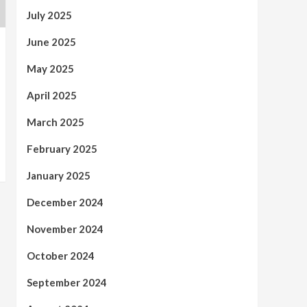
July 2025
June 2025
May 2025
April 2025
March 2025
February 2025
January 2025
December 2024
November 2024
October 2024
September 2024