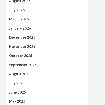
August 2026
July 2026
March 2026
January 2026
December 2025
November 2025
October 2025
September 2025
August 2025
July 2025
June 2025
May 2025