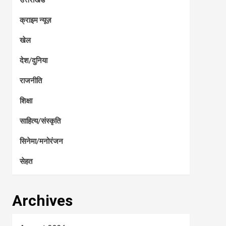
क्राइम न्यूज़
खेल
देश/दुनिया
राजनीति
शिक्षा
साहित्य/संस्कृति
सिनेमा/मनोरंजन
सेहत
Archives