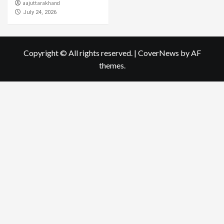
aajuttarakhand
July 24, 2026
Copyright © All rights reserved.
|
CoverNews
by AF
themes.