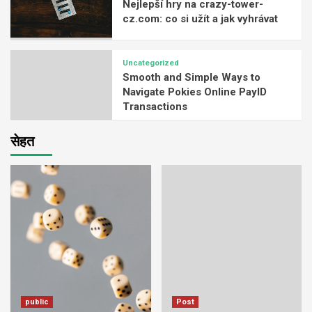
Nejlepší hry na crazy-tower-
cz.com: co si užít a jak vyhrávat
Uncategorized
Smooth and Simple Ways to
Navigate Pokies Online PayID
Transactions
सेहत
public
Post