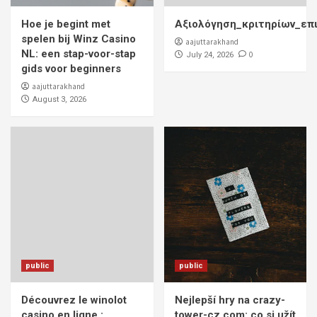
Hoe je begint met
Αξιολόγηση_κριτηρίων_επ
spelen bij Winz Casino
aajuttarakhand
NL: een stap-voor-stap
0
July 24, 2026
gids voor beginners
aajuttarakhand
August 3, 2026
public
public
Découvrez le winolot
Nejlepší hry na crazy-
casino en ligne :
tower-cz.com: co si užít