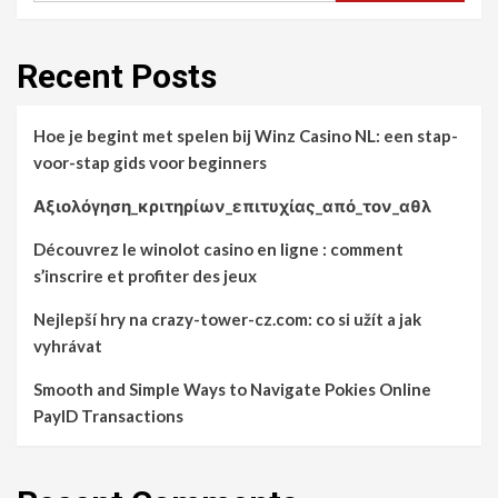
Recent Posts
Hoe je begint met spelen bij Winz Casino NL: een stap-
voor-stap gids voor beginners
Αξιολόγηση_κριτηρίων_επιτυχίας_από_τον_αθλ
Découvrez le winolot casino en ligne : comment
s’inscrire et profiter des jeux
Nejlepší hry na crazy-tower-cz.com: co si užít a jak
vyhrávat
Smooth and Simple Ways to Navigate Pokies Online
PayID Transactions