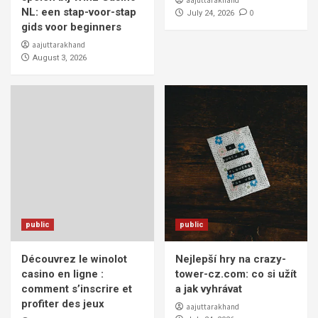
aajuttarakhand
NL: een stap-voor-stap
0
July 24, 2026
gids voor beginners
aajuttarakhand
August 3, 2026
public
public
Découvrez le winolot
Nejlepší hry na crazy-
casino en ligne :
tower-cz.com: co si užít
comment s’inscrire et
a jak vyhrávat
profiter des jeux
aajuttarakhand