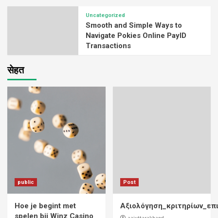
Uncategorized
Smooth and Simple Ways to
Navigate Pokies Online PayID
Transactions
सेहत
public
Post
Hoe je begint met
Αξιολόγηση_κριτηρίων_επ
spelen bij Winz Casino