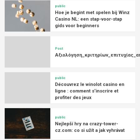
public
Hoe je begint met spelen bij Winz
Casino NL: een stap-voor-stap
gids voor beginners
Post
Αξιολόγηση_κριτηρίων_επιτυχίας_α
public
Découvrez le winolot casino en
ligne : comment s’inscrire et
profiter des jeux
public
Nejlepší hry na crazy-tower-
cz.com: co si užít a jak vyhrávat