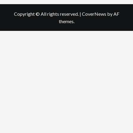
Copyright © All rights reserved.
|
CoverNews
by AF
themes.