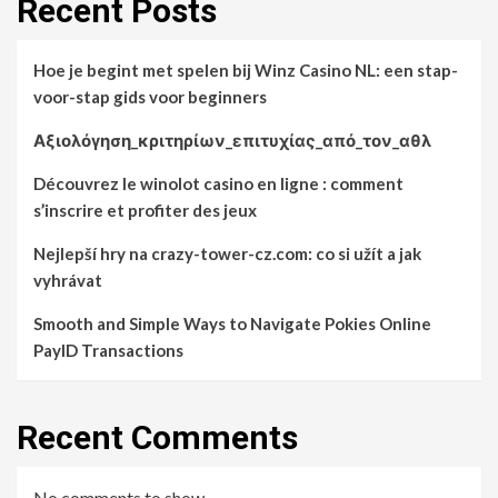
Recent Posts
Hoe je begint met spelen bij Winz Casino NL: een stap-
voor-stap gids voor beginners
Αξιολόγηση_κριτηρίων_επιτυχίας_από_τον_αθλ
Découvrez le winolot casino en ligne : comment
s’inscrire et profiter des jeux
Nejlepší hry na crazy-tower-cz.com: co si užít a jak
vyhrávat
Smooth and Simple Ways to Navigate Pokies Online
PayID Transactions
Recent Comments
No comments to show.