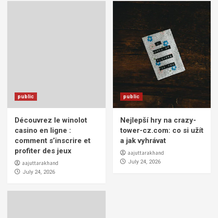
public
public
Découvrez le winolot
Nejlepší hry na crazy-
casino en ligne :
tower-cz.com: co si užít
comment s’inscrire et
a jak vyhrávat
profiter des jeux
aajuttarakhand
July 24, 2026
aajuttarakhand
July 24, 2026