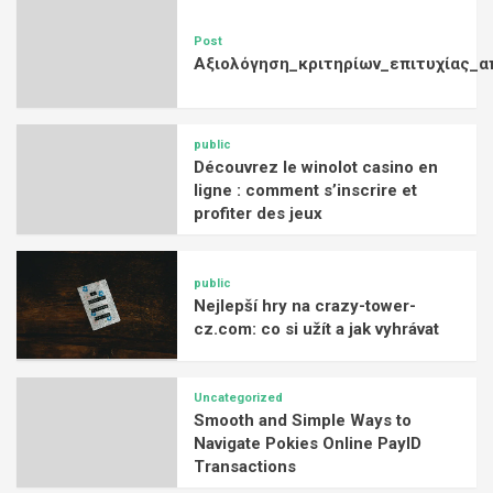
Post
Αξιολόγηση_κριτηρίων_επιτυχίας_α
public
Découvrez le winolot casino en
ligne : comment s’inscrire et
profiter des jeux
public
Nejlepší hry na crazy-tower-
cz.com: co si užít a jak vyhrávat
Uncategorized
Smooth and Simple Ways to
Navigate Pokies Online PayID
Transactions