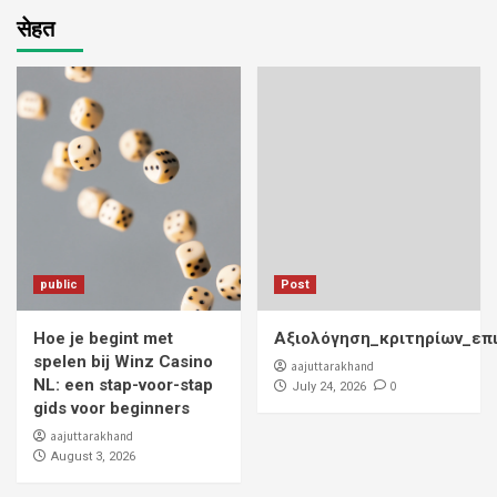
सेहत
public
Post
Hoe je begint met
Αξιολόγηση_κριτηρίων_επ
spelen bij Winz Casino
aajuttarakhand
NL: een stap-voor-stap
0
July 24, 2026
gids voor beginners
aajuttarakhand
August 3, 2026