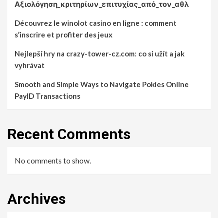
Αξιολόγηση_κριτηρίων_επιτυχίας_από_τον_αθλ
Découvrez le winolot casino en ligne : comment
s’inscrire et profiter des jeux
Nejlepší hry na crazy-tower-cz.com: co si užít a jak
vyhrávat
Smooth and Simple Ways to Navigate Pokies Online
PayID Transactions
Recent Comments
No comments to show.
Archives