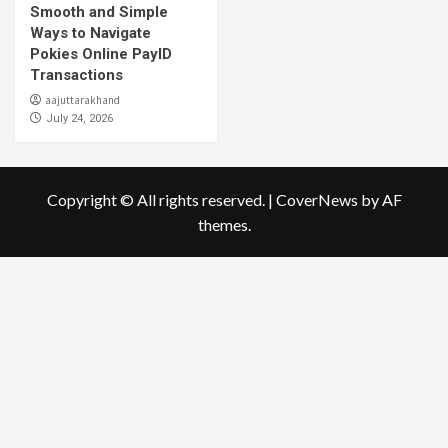
Smooth and Simple
Ways to Navigate
Pokies Online PayID
Transactions
aajuttarakhand
July 24, 2026
Copyright © All rights reserved.
|
CoverNews
by AF
themes.