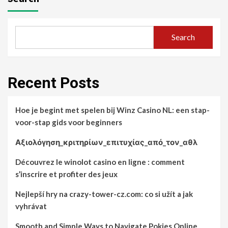
Search
Recent Posts
Hoe je begint met spelen bij Winz Casino NL: een stap-
voor-stap gids voor beginners
Αξιολόγηση_κριτηρίων_επιτυχίας_από_τον_αθλ
Découvrez le winolot casino en ligne : comment
s’inscrire et profiter des jeux
Nejlepší hry na crazy-tower-cz.com: co si užít a jak
vyhrávat
Smooth and Simple Ways to Navigate Pokies Online