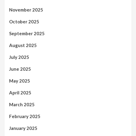
November 2025
October 2025
September 2025
August 2025
July 2025
June 2025
May 2025
April 2025
March 2025
February 2025
January 2025