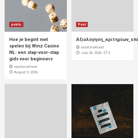
public
Post
Hoe je begint met
Αξιολόγηση_κριτηρίων_επ
spelen bij Winz Casino
aajuttarakhand
NL: een stap-voor-stap
0
July 24, 2026
gids voor beginners
aajuttarakhand
August 3, 2026