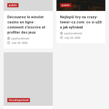
public
public
Découvrez le winolot
Nejlepší hry na crazy-
casino en ligne :
tower-cz.com: co si užít
comment s’inscrire et
a jak vyhrávat
profiter des jeux
aajuttarakhand
July 24, 2026
aajuttarakhand
July 24, 2026
Uncategorized