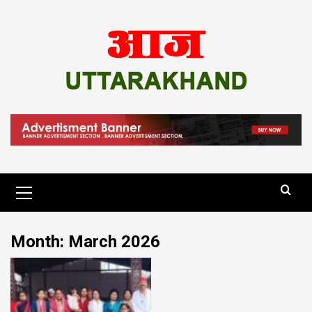
Skip
to
content
Primary
Menu
Month:
March 2026