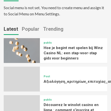
Social menu is not set. You need to create menu and assign it
to Social Menu on Menu Settings.
Latest
Popular
Trending
public
Hoe je begint met spelen bij Winz
Casino NL: een stap-voor-stap
gids voor beginners
Post
Αξιολόγηση_κριτηρίων_επιτυχίας_α
public
Découvrez le winolot casino en
ligne : comment s’inscrire et