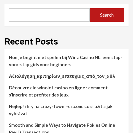
Search
Recent Posts
Hoe je begint met spelen bij Winz Casino NL: een stap-
voor-stap gids voor beginners
Αξιολόγηση_κριτηρίων_επιτυχίας_από_τον_αθλ
Découvrez le winolot casino en ligne : comment
s’inscrire et profiter des jeux
Nejlepší hry na crazy-tower-cz.com: co si užít a jak
vyhrávat
Smooth and Simple Ways to Navigate Pokies Online
PayID Transactions