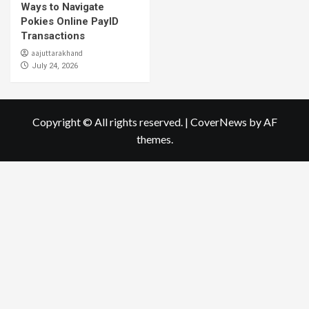
Ways to Navigate
Pokies Online PayID
Transactions
aajuttarakhand
July 24, 2026
Copyright © All rights reserved.
|
CoverNews
by AF
themes.