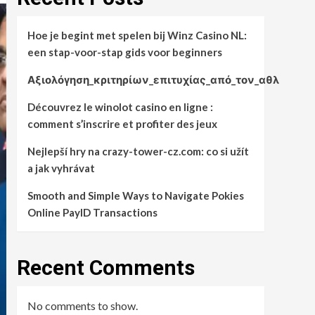
Hoe je begint met spelen bij Winz Casino NL:
een stap-voor-stap gids voor beginners
Αξιολόγηση_κριτηρίων_επιτυχίας_από_τον_αθλ
Découvrez le winolot casino en ligne :
comment s’inscrire et profiter des jeux
Nejlepší hry na crazy-tower-cz.com: co si užít
a jak vyhrávat
Smooth and Simple Ways to Navigate Pokies
Online PayID Transactions
Recent Comments
No comments to show.