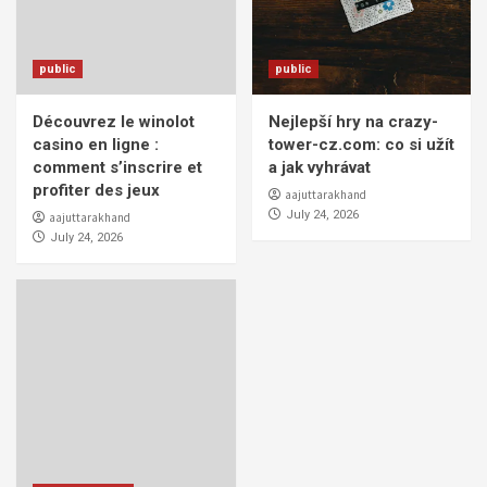
public
public
Découvrez le winolot
Nejlepší hry na crazy-
casino en ligne :
tower-cz.com: co si užít
comment s’inscrire et
a jak vyhrávat
profiter des jeux
aajuttarakhand
July 24, 2026
aajuttarakhand
July 24, 2026