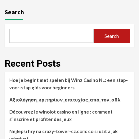
Search
Search
Recent Posts
Hoe je begint met spelen bij Winz Casino NL: een stap-
voor-stap gids voor beginners
Αξιολόγηση_κριτηρίων_επιτυχίας_από_τον_αθλ
Découvrez le winolot casino en ligne : comment
s’inscrire et profiter des jeux
Nejlepší hry na crazy-tower-cz.com: co si užít a jak
vyhrávat