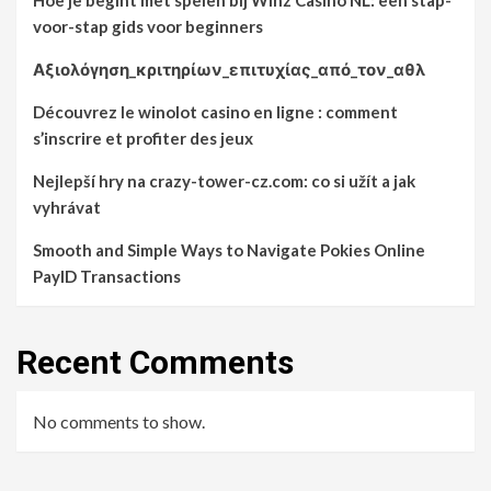
Hoe je begint met spelen bij Winz Casino NL: een stap-
voor-stap gids voor beginners
Αξιολόγηση_κριτηρίων_επιτυχίας_από_τον_αθλ
Découvrez le winolot casino en ligne : comment
s’inscrire et profiter des jeux
Nejlepší hry na crazy-tower-cz.com: co si užít a jak
vyhrávat
Smooth and Simple Ways to Navigate Pokies Online
PayID Transactions
Recent Comments
No comments to show.