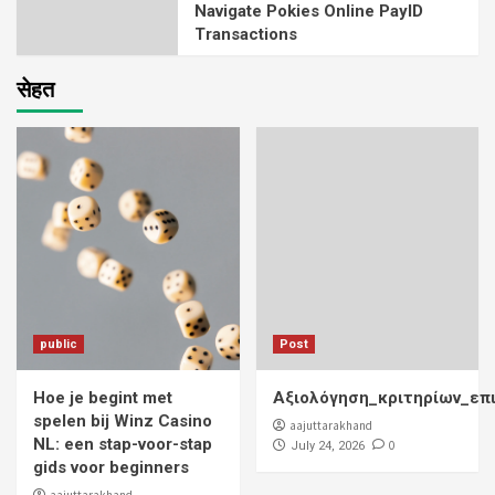
Navigate Pokies Online PayID
Transactions
सेहत
public
Post
Hoe je begint met
Αξιολόγηση_κριτηρίων_επ
spelen bij Winz Casino
aajuttarakhand
NL: een stap-voor-stap
0
July 24, 2026
gids voor beginners