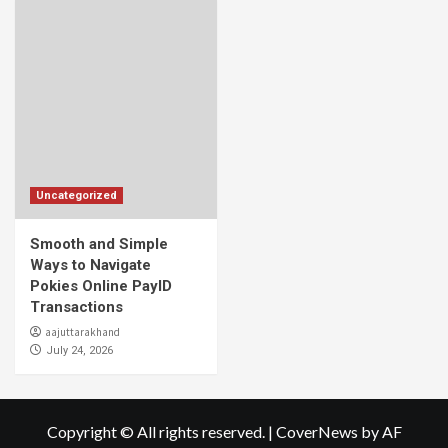
Uncategorized
Smooth and Simple
Ways to Navigate
Pokies Online PayID
Transactions
aajuttarakhand
July 24, 2026
Copyright © All rights reserved.
|
CoverNews
by AF