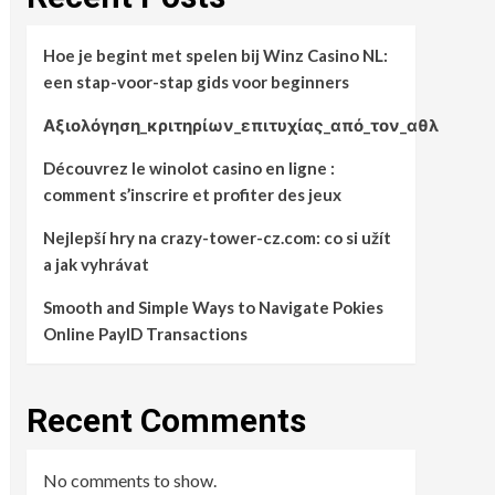
Hoe je begint met spelen bij Winz Casino NL:
een stap-voor-stap gids voor beginners
Αξιολόγηση_κριτηρίων_επιτυχίας_από_τον_αθλ
Découvrez le winolot casino en ligne :
comment s’inscrire et profiter des jeux
Nejlepší hry na crazy-tower-cz.com: co si užít
a jak vyhrávat
Smooth and Simple Ways to Navigate Pokies
Online PayID Transactions
Recent Comments
No comments to show.