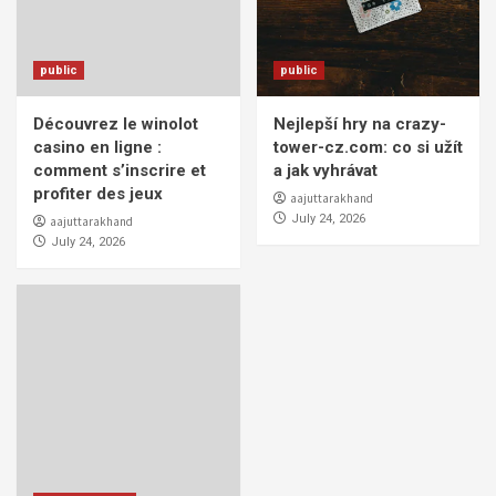
public
public
Découvrez le winolot
Nejlepší hry na crazy-
casino en ligne :
tower-cz.com: co si užít
comment s’inscrire et
a jak vyhrávat
profiter des jeux
aajuttarakhand
July 24, 2026
aajuttarakhand
July 24, 2026