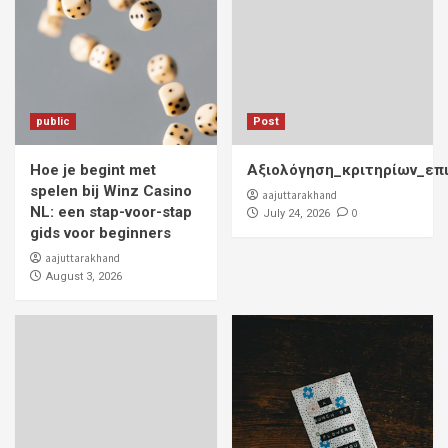
public
Post
Hoe je begint met
Αξιολόγηση_κριτηρίων_επ
spelen bij Winz Casino
aajuttarakhand
NL: een stap-voor-stap
0
July 24, 2026
gids voor beginners
aajuttarakhand
August 3, 2026