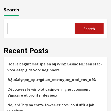
Search
Search
Recent Posts
Hoe je begint met spelen bij Winz Casino NL: een stap-
voor-stap gids voor beginners
Αξιολόγηση_κριτηρίων_επιτυχίας_από_τον_αθλ
Découvrez le winolot casino en ligne : comment
s’inscrire et profiter des jeux
Nejlepší hry na crazy-tower-cz.com: co si užít a jak
vyhrávat