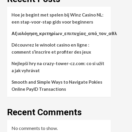
Hoe je begint met spelen bij Winz Casino NL:
een stap-voor-stap gids voor beginners
Αξιολόγηση_κριτηρίων_επιτυχίας_από_τον_αθλ
Découvrez le winolot casino en ligne :
comment s’inscrire et profiter des jeux
Nejlepší hry na crazy-tower-cz.com: co si užít
a jak vyhrávat
Smooth and Simple Ways to Navigate Pokies
Online PayID Transactions
Recent Comments
No comments to show.