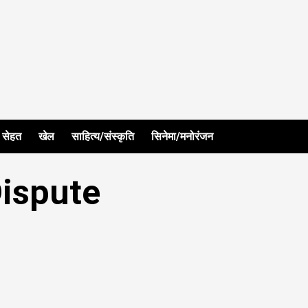
सेहत
खेल
साहित्य/संस्कृति
सिनेमा/मनोरंजन
Dispute