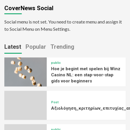
CoverNews Social
Social menu is not set. You need to create menu and assign it
to Social Menu on Menu Settings.
Latest
Popular
Trending
public
Hoe je begint met spelen bij Winz
Casino NL: een stap-voor-stap
gids voor beginners
Post
Αξιολόγηση_κριτηρίων_επιτυχίας_α
public