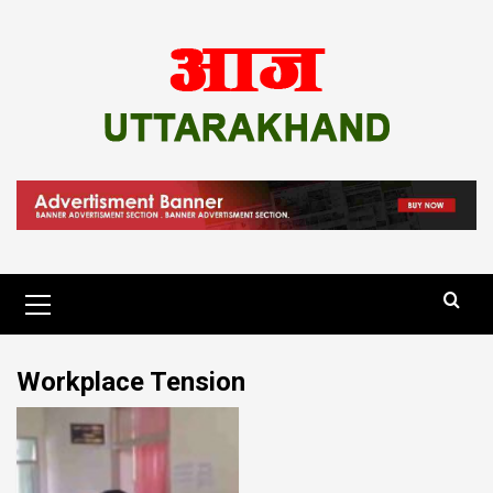
Skip
to
content
Primary
Menu
Workplace Tension