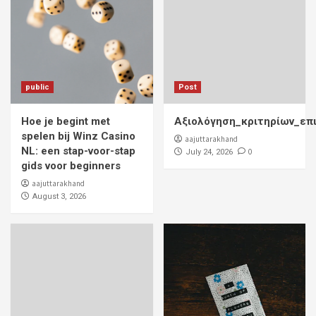
public
Post
Hoe je begint met
Αξιολόγηση_κριτηρίων_επ
spelen bij Winz Casino
aajuttarakhand
NL: een stap-voor-stap
0
July 24, 2026
gids voor beginners
aajuttarakhand
August 3, 2026