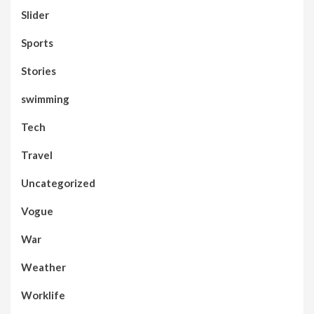
Slider
Sports
Stories
swimming
Tech
Travel
Uncategorized
Vogue
War
Weather
Worklife