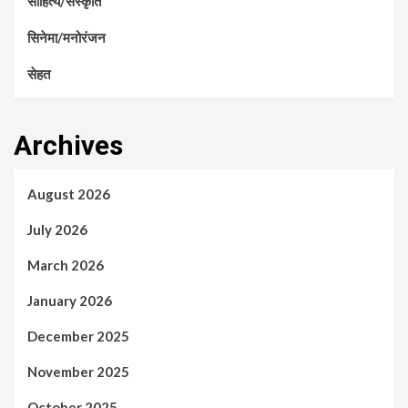
साहित्य/संस्कृति
सिनेमा/मनोरंजन
सेहत
Archives
August 2026
July 2026
March 2026
January 2026
December 2025
November 2025
October 2025