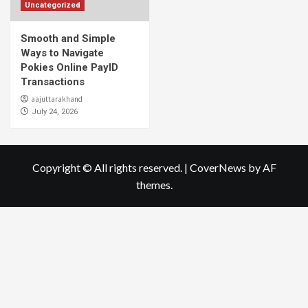
Uncategorized
Smooth and Simple
Ways to Navigate
Pokies Online PayID
Transactions
aajuttarakhand
July 24, 2026
Copyright © All rights reserved.
|
CoverNews
by AF
themes.