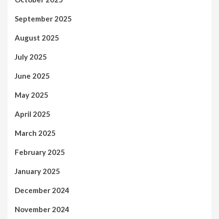
September 2025
August 2025
July 2025
June 2025
May 2025
April 2025
March 2025
February 2025
January 2025
December 2024
November 2024