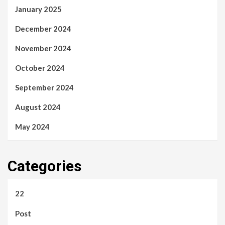
January 2025
December 2024
November 2024
October 2024
September 2024
August 2024
May 2024
Categories
22
Post