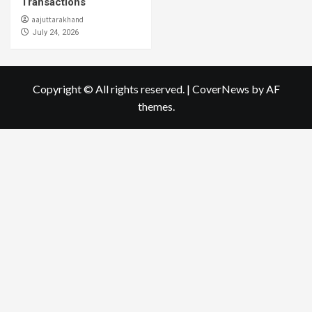
Transactions
aajuttarakhand
July 24, 2026
Copyright © All rights reserved.
|
CoverNews
by AF
themes.