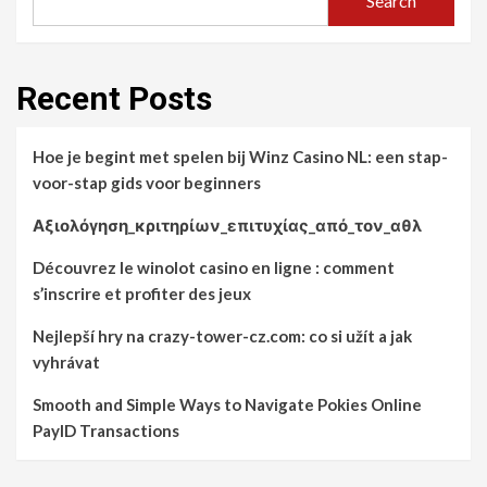
Search
Recent Posts
Hoe je begint met spelen bij Winz Casino NL: een stap-
voor-stap gids voor beginners
Αξιολόγηση_κριτηρίων_επιτυχίας_από_τον_αθλ
Découvrez le winolot casino en ligne : comment
s’inscrire et profiter des jeux
Nejlepší hry na crazy-tower-cz.com: co si užít a jak
vyhrávat
Smooth and Simple Ways to Navigate Pokies Online
PayID Transactions