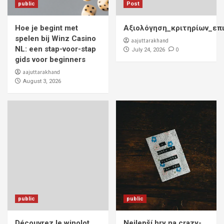
public
Post
Hoe je begint met
Αξιολόγηση_κριτηρίων_επ
spelen bij Winz Casino
aajuttarakhand
NL: een stap-voor-stap
0
July 24, 2026
gids voor beginners
aajuttarakhand
August 3, 2026
public
public
Découvrez le winolot
Nejlepší hry na crazy-