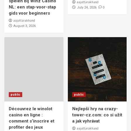
spelen bij Winz Casino
aajuttarakhand
NL: een stap-voor-stap
0
July 24, 2026
gids voor beginners
aajuttarakhand
August 3, 2026
public
public
Découvrez le winolot
Nejlepší hry na crazy-
casino en ligne :
tower-cz.com: co si užít
comment s’inscrire et
a jak vyhrávat
profiter des jeux
aajuttarakhand