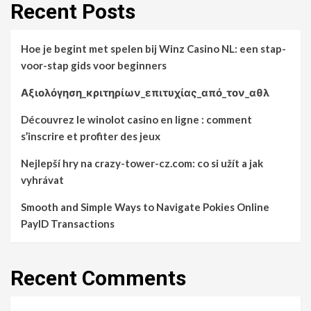
Recent Posts
Hoe je begint met spelen bij Winz Casino NL: een stap-
voor-stap gids voor beginners
Αξιολόγηση_κριτηρίων_επιτυχίας_από_τον_αθλ
Découvrez le winolot casino en ligne : comment
s’inscrire et profiter des jeux
Nejlepší hry na crazy-tower-cz.com: co si užít a jak
vyhrávat
Smooth and Simple Ways to Navigate Pokies Online
PayID Transactions
Recent Comments