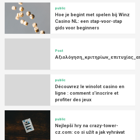
public
Hoe je begint met spelen bij Winz
Casino NL: een stap-voor-stap
gids voor beginners
Post
Αξιολόγηση_κριτηρίων_επιτυχίας_α
public
Découvrez le winolot casino en
ligne : comment s’inscrire et
profiter des jeux
public
Nejlepší hry na crazy-tower-
cz.com: co si užít a jak vyhrávat