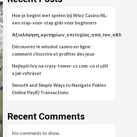
Hoe je begint met spelen bij Winz Casino NL:
een stap-voor-stap gids voor beginners
Αξιολόγηση_κριτηρίων_επιτυχίας_από_τον_αθλ
Découvrez le winolot casino en ligne :
comment s’inscrire et profiter des jeux
Nejlepší hry na crazy-tower-cz.com: co si užít
a jak vyhrávat
Smooth and Simple Ways to Navigate Pokies
Online PayID Transactions
Recent Comments
No comments to show.