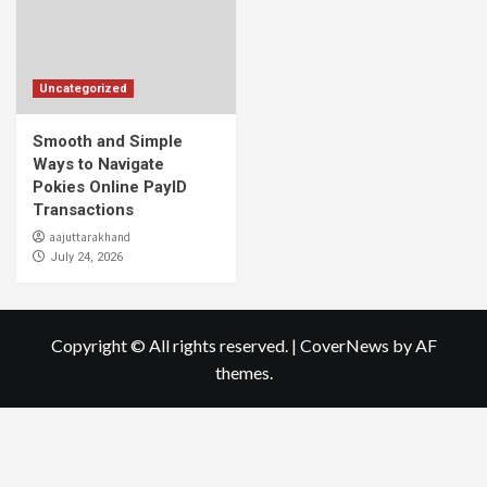
Uncategorized
Smooth and Simple
Ways to Navigate
Pokies Online PayID
Transactions
aajuttarakhand
July 24, 2026
Copyright © All rights reserved.
|
CoverNews
by AF
themes.