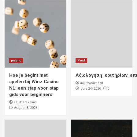
public
Post
Hoe je begint met
Αξιολόγηση_κριτηρίων_επ
spelen bij Winz Casino
aajuttarakhand
NL: een stap-voor-stap
0
July 24, 2026
gids voor beginners
aajuttarakhand
August 3, 2026