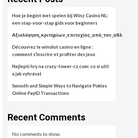
Hoe je begint met spelen bij Winz Casino NL:
een stap-voor-stap gids voor beginners
Αξιολόγηση_κριτηρίων_επιτυχίας_από_τον_αθλ
Découvrez le winolot casino en ligne :
comment s’inscrire et profiter des jeux
Nejlepší hry na crazy-tower-cz.com: co si užít
a jak vyhrávat
Smooth and Simple Ways to Navigate Pokies
Online PayID Transactions
Recent Comments
No comments to show.