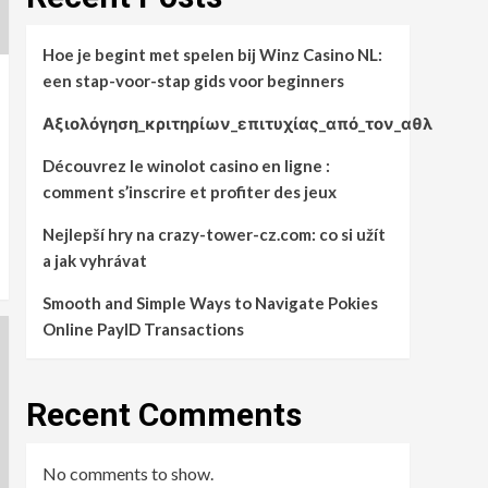
Hoe je begint met spelen bij Winz Casino NL:
een stap-voor-stap gids voor beginners
Αξιολόγηση_κριτηρίων_επιτυχίας_από_τον_αθλ
Découvrez le winolot casino en ligne :
comment s’inscrire et profiter des jeux
Nejlepší hry na crazy-tower-cz.com: co si užít
a jak vyhrávat
Smooth and Simple Ways to Navigate Pokies
Online PayID Transactions
Recent Comments
No comments to show.