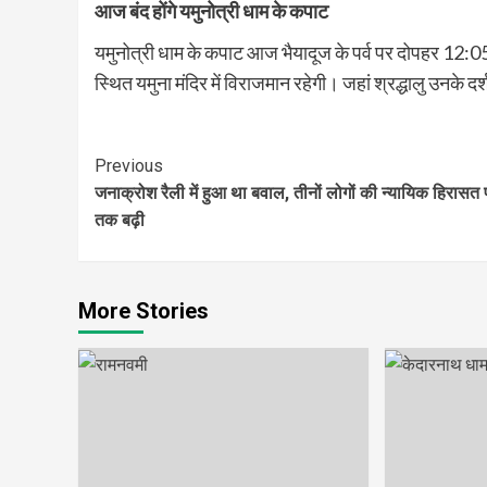
आज बंद होंगे यमुनोत्री धाम के कपाट
यमुनोत्री धाम के कपाट आज भैयादूज के पर्व पर दोपहर 12:05 
स्थित यमुना मंदिर में विराजमान रहेगी। जहां श्रद्धालु उनके द
Continue
Previous
जनाक्रोश रैली में हुआ था बवाल, तीनों लोगों की न्यायिक हिरासत 
Reading
तक बढ़ी
More Stories