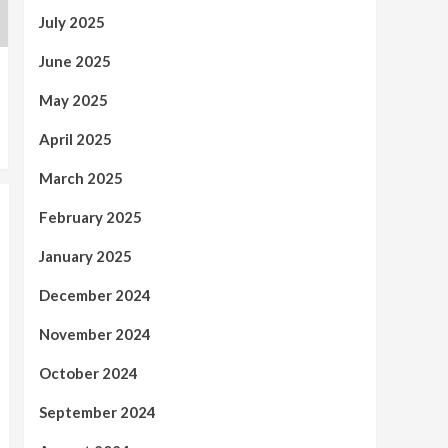
July 2025
June 2025
May 2025
April 2025
March 2025
February 2025
January 2025
December 2024
November 2024
October 2024
September 2024