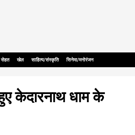
सेहत
खेल
साहित्य/संस्कृति
सिनेमा/मनोरंजन
हुए केदारनाथ धाम के