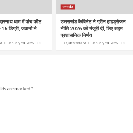
उत्तराखंड
ेदारनाथ धाम में पांच फीट
उत्तराखंड कैबिनेट ने ग्रीन हाइड्रोजन
-16 डिग्री, जवानों ने
नीति 2026 को मंजूरी दी, लिए अहम
प्रशासनिक निर्णय
nd
0
aajuttarakhand
0
January 28, 2026
January 28, 2026
elds are marked
*