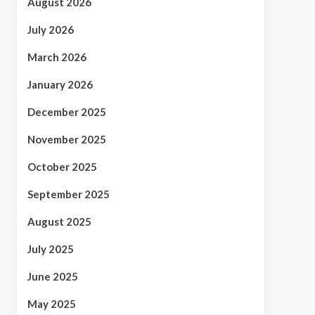
August 2026
July 2026
March 2026
January 2026
December 2025
November 2025
October 2025
September 2025
August 2025
July 2025
June 2025
May 2025