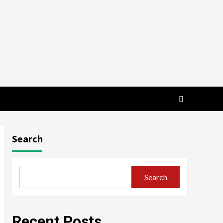
Search
Search
Recent Posts