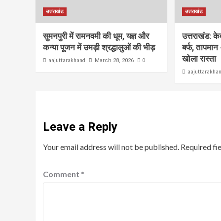
उत्तराखंड
उत्तराखंड
सुमनपुरी में रामनवमी की धूम, यज्ञ और
उत्तराखंड: क
कन्या पूजन में उमड़ी श्रद्धालुओं की भीड़
बर्फ, तापमान 
खोला रास्ता
aajuttarakhand
0
March 28, 2026
aajuttarakha
Leave a Reply
Your email address will not be published.
Required fi
Comment
*