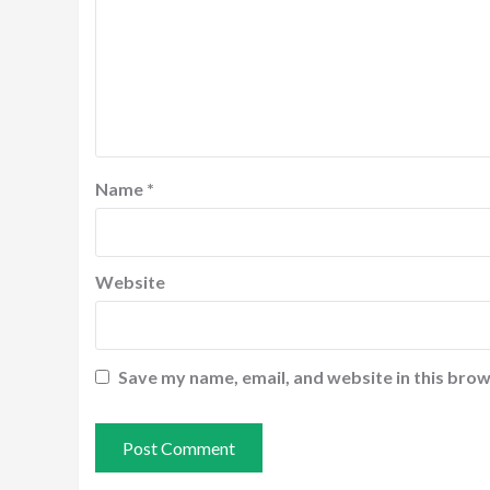
Name
*
Website
Save my name, email, and website in this brow