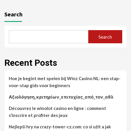
Search
Search
Recent Posts
Hoe je begint met spelen bij Winz Casino NL: een stap-
voor-stap gids voor beginners
Αξιολόγηση_κριτηρίων_επιτυχίας_από_τον_αθλ
Découvrez le winolot casino en ligne : comment
s’inscrire et profiter des jeux
Nejlepší hry na crazy-tower-cz.com: co si užít a jak