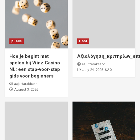
public
Post
Hoe je begint met
Αξιολόγηση_κριτηρίων_επ
spelen bij Winz Casino
aajuttarakhand
NL: een stap-voor-stap
0
July 24, 2026
gids voor beginners
aajuttarakhand
August 3, 2026