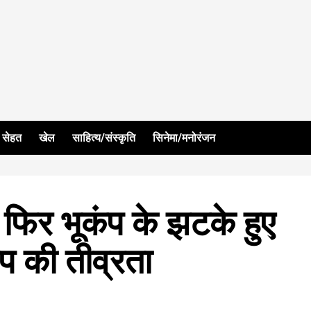
सेहत
खेल
साहित्य/संस्कृति
सिनेमा/मनोरंजन
 फिर भूकंप के झटके हुए
प की तीव्रता