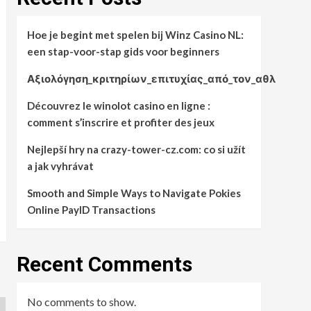
Hoe je begint met spelen bij Winz Casino NL:
een stap-voor-stap gids voor beginners
Αξιολόγηση_κριτηρίων_επιτυχίας_από_τον_αθλ
Découvrez le winolot casino en ligne :
comment s’inscrire et profiter des jeux
Nejlepší hry na crazy-tower-cz.com: co si užít
a jak vyhrávat
Smooth and Simple Ways to Navigate Pokies
Online PayID Transactions
Recent Comments
No comments to show.