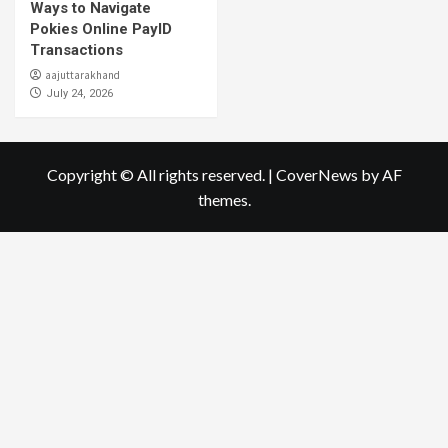
Ways to Navigate
Pokies Online PayID
Transactions
aajuttarakhand
July 24, 2026
Copyright © All rights reserved.
|
CoverNews
by AF
themes.