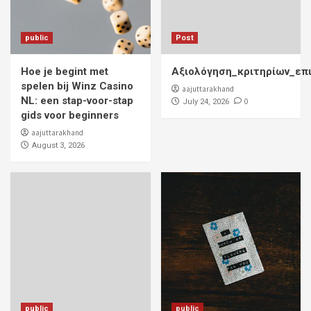
public
Post
Hoe je begint met
Αξιολόγηση_κριτηρίων_επ
spelen bij Winz Casino
aajuttarakhand
NL: een stap-voor-stap
0
July 24, 2026
gids voor beginners
aajuttarakhand
August 3, 2026
public
public