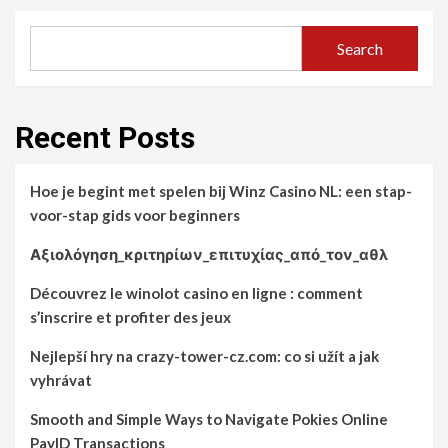
Search
Recent Posts
Hoe je begint met spelen bij Winz Casino NL: een stap-
voor-stap gids voor beginners
Αξιολόγηση_κριτηρίων_επιτυχίας_από_τον_αθλ
Découvrez le winolot casino en ligne : comment
s’inscrire et profiter des jeux
Nejlepší hry na crazy-tower-cz.com: co si užít a jak
vyhrávat
Smooth and Simple Ways to Navigate Pokies Online
PayID Transactions