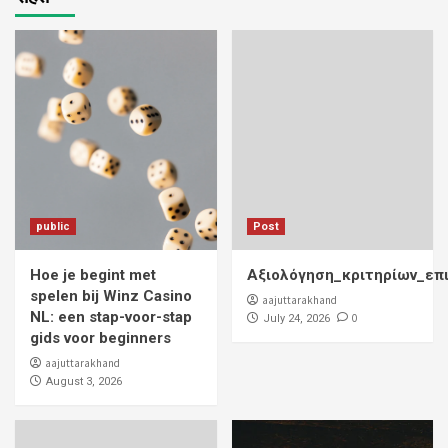
public
Post
Hoe je begint met
Αξιολόγηση_κριτηρίων_επ
spelen bij Winz Casino
aajuttarakhand
NL: een stap-voor-stap
0
July 24, 2026
gids voor beginners
aajuttarakhand
August 3, 2026