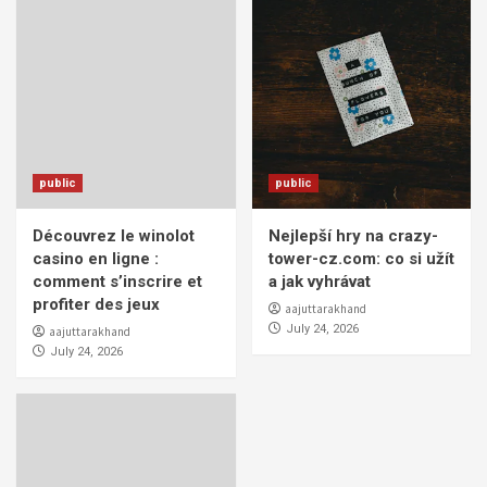
public
public
Découvrez le winolot
Nejlepší hry na crazy-
casino en ligne :
tower-cz.com: co si užít
comment s’inscrire et
a jak vyhrávat
profiter des jeux
aajuttarakhand
July 24, 2026
aajuttarakhand
July 24, 2026