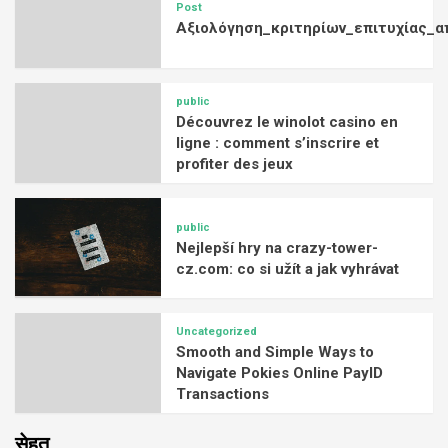
Post
Αξιολόγηση_κριτηρίων_επιτυχίας_α
public
Découvrez le winolot casino en
ligne : comment s’inscrire et
profiter des jeux
public
Nejlepší hry na crazy-tower-
cz.com: co si užít a jak vyhrávat
Uncategorized
Smooth and Simple Ways to
Navigate Pokies Online PayID
Transactions
सेहत