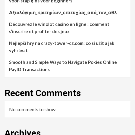
voor-stap gids voor beginners
Αξιολόγηση_κριτηρίων_επιτυχίας_από_τον_αθλ
Découvrez le winolot casino en ligne : comment
s’inscrire et profiter des jeux
Nejlepší hry na crazy-tower-cz.com: co si užít a jak
vyhrávat
Smooth and Simple Ways to Navigate Pokies Online
PayID Transactions
Recent Comments
No comments to show.
Archives