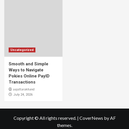
Uncategorized
Smooth and Simple
Ways to Navigate
Pokies Online PayID
Transactions
aajuttarakhand
July 24, 2026
Copyright © All rights reserved.
|
CoverNews
by AF
themes.