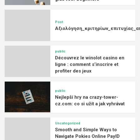
Post
Αξιολόγηση_κριτηρίων_επιτυχίας_α
public
Découvrez le winolot casino en
ligne : comment s’inscrire et
profiter des jeux
public
Nejlepší hry na crazy-tower-
cz.com: co si užít a jak vyhrávat
Uncategorized
Smooth and Simple Ways to
Navigate Pokies Online PayID