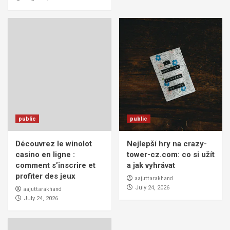
public
public
Découvrez le winolot
Nejlepší hry na crazy-
casino en ligne :
tower-cz.com: co si užít
comment s’inscrire et
a jak vyhrávat
profiter des jeux
aajuttarakhand
July 24, 2026
aajuttarakhand
July 24, 2026