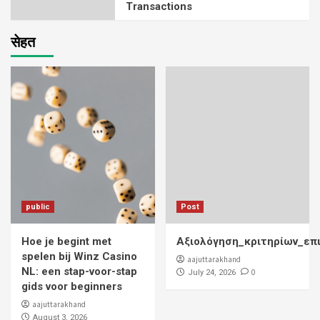
Transactions
सेहत
public
Post
Hoe je begint met
Αξιολόγηση_κριτηρίων_επ
spelen bij Winz Casino
aajuttarakhand
NL: een stap-voor-stap
0
July 24, 2026
gids voor beginners
aajuttarakhand
August 3, 2026