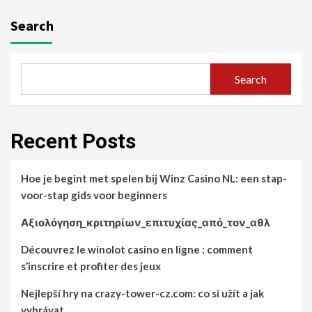
Search
Search
Recent Posts
Hoe je begint met spelen bij Winz Casino NL: een stap-
voor-stap gids voor beginners
Αξιολόγηση_κριτηρίων_επιτυχίας_από_τον_αθλ
Découvrez le winolot casino en ligne : comment
s’inscrire et profiter des jeux
Nejlepší hry na crazy-tower-cz.com: co si užít a jak
vyhrávat