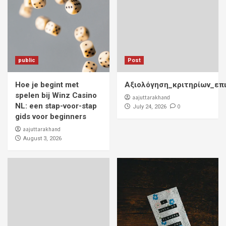
public
Post
Hoe je begint met
Αξιολόγηση_κριτηρίων_επ
spelen bij Winz Casino
aajuttarakhand
NL: een stap-voor-stap
0
July 24, 2026
gids voor beginners
aajuttarakhand
August 3, 2026