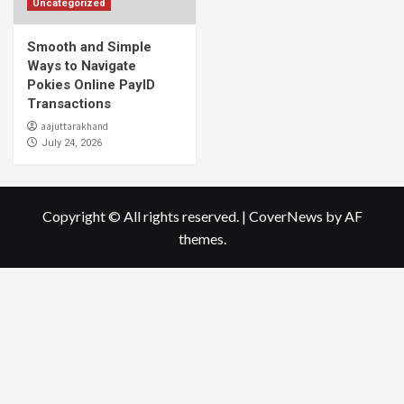
Uncategorized
Smooth and Simple
Ways to Navigate
Pokies Online PayID
Transactions
aajuttarakhand
July 24, 2026
Copyright © All rights reserved.
|
CoverNews
by AF
themes.