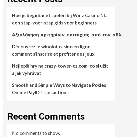
Hoe je begint met spelen bij Winz Casino NL:
een stap-voor-stap gids voor beginners
Αξιολόγηση_κριτηρίων_επιτυχίας_από_τον_αθλ
Découvrez le winolot casino en ligne :
comment s’inscrire et profiter des jeux
Nejlepší hry na crazy-tower-cz.com: co si užít
a jak vyhrávat
Smooth and Simple Ways to Navigate Pokies
Online PayID Transactions
Recent Comments
No comments to show.