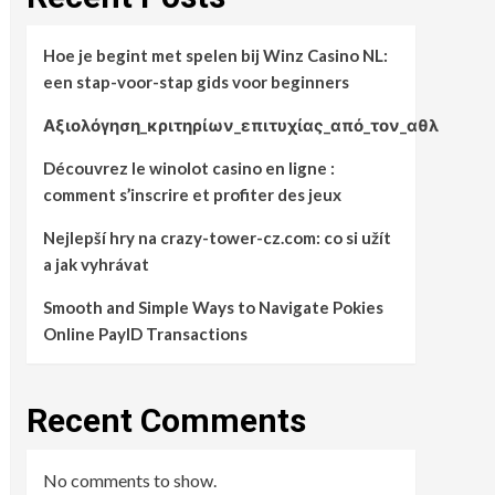
Hoe je begint met spelen bij Winz Casino NL:
een stap-voor-stap gids voor beginners
Αξιολόγηση_κριτηρίων_επιτυχίας_από_τον_αθλ
Découvrez le winolot casino en ligne :
comment s’inscrire et profiter des jeux
Nejlepší hry na crazy-tower-cz.com: co si užít
a jak vyhrávat
Smooth and Simple Ways to Navigate Pokies
Online PayID Transactions
Recent Comments
No comments to show.