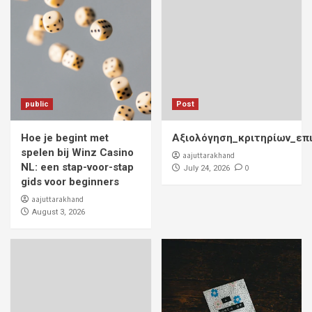
public
Post
Hoe je begint met
Αξιολόγηση_κριτηρίων_επ
spelen bij Winz Casino
aajuttarakhand
NL: een stap-voor-stap
0
July 24, 2026
gids voor beginners
aajuttarakhand
August 3, 2026