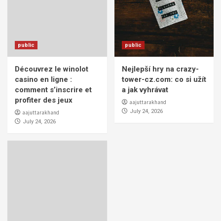
public
public
Découvrez le winolot
Nejlepší hry na crazy-
casino en ligne :
tower-cz.com: co si užít
comment s’inscrire et
a jak vyhrávat
profiter des jeux
aajuttarakhand
July 24, 2026
aajuttarakhand
July 24, 2026