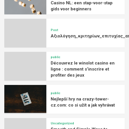
Casino NL: een stap-voor-stap
gids voor beginners
Post
Αξιολόγηση_κριτηρίων_επιτυχίας_α
public
Découvrez le winolot casino en
ligne : comment s’inscrire et
profiter des jeux
public
Nejlepší hry na crazy-tower-
cz.com: co si užít a jak vyhrávat
Uncategorized