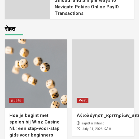
Smooth and Simple Ways to
Navigate Pokies Online PayID
Transactions
सेहत
public
Post
Hoe je begint met
Αξιολόγηση_κριτηρίων_επ
spelen bij Winz Casino
aajuttarakhand
NL: een stap-voor-stap
0
July 24, 2026
gids voor beginners