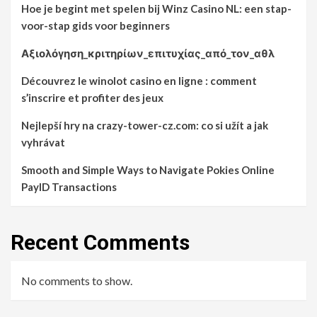
Hoe je begint met spelen bij Winz Casino NL: een stap-
voor-stap gids voor beginners
Αξιολόγηση_κριτηρίων_επιτυχίας_από_τον_αθλ
Découvrez le winolot casino en ligne : comment
s’inscrire et profiter des jeux
Nejlepší hry na crazy-tower-cz.com: co si užít a jak
vyhrávat
Smooth and Simple Ways to Navigate Pokies Online
PayID Transactions
Recent Comments
No comments to show.