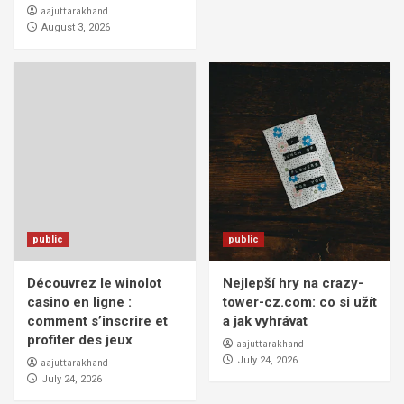
aajuttarakhand
August 3, 2026
public
public
Découvrez le winolot
Nejlepší hry na crazy-
casino en ligne :
tower-cz.com: co si užít
comment s’inscrire et
a jak vyhrávat
profiter des jeux
aajuttarakhand
July 24, 2026
aajuttarakhand
July 24, 2026