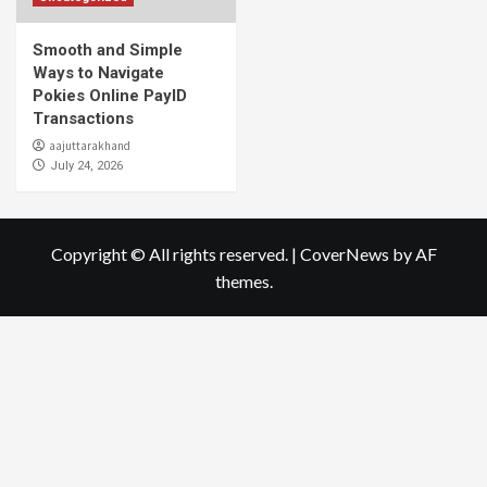
Smooth and Simple
Ways to Navigate
Pokies Online PayID
Transactions
aajuttarakhand
July 24, 2026
Copyright © All rights reserved.
|
CoverNews
by AF
themes.