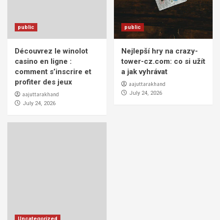
public
public
Découvrez le winolot
Nejlepší hry na crazy-
casino en ligne :
tower-cz.com: co si užít
comment s’inscrire et
a jak vyhrávat
profiter des jeux
aajuttarakhand
July 24, 2026
aajuttarakhand
July 24, 2026
Uncategorized