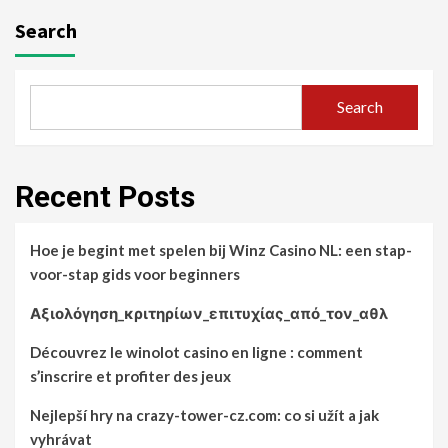
Search
Search
Recent Posts
Hoe je begint met spelen bij Winz Casino NL: een stap-
voor-stap gids voor beginners
Αξιολόγηση_κριτηρίων_επιτυχίας_από_τον_αθλ
Découvrez le winolot casino en ligne : comment
s’inscrire et profiter des jeux
Nejlepší hry na crazy-tower-cz.com: co si užít a jak
vyhrávat