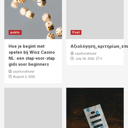
public
Post
Hoe je begint met
Αξιολόγηση_κριτηρίων_επ
spelen bij Winz Casino
aajuttarakhand
NL: een stap-voor-stap
0
July 24, 2026
gids voor beginners
aajuttarakhand
August 3, 2026