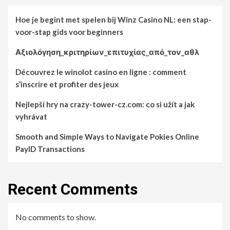
Hoe je begint met spelen bij Winz Casino NL: een stap-
voor-stap gids voor beginners
Αξιολόγηση_κριτηρίων_επιτυχίας_από_τον_αθλ
Découvrez le winolot casino en ligne : comment
s’inscrire et profiter des jeux
Nejlepší hry na crazy-tower-cz.com: co si užít a jak
vyhrávat
Smooth and Simple Ways to Navigate Pokies Online
PayID Transactions
Recent Comments
No comments to show.