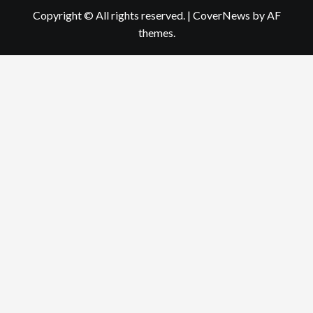
Copyright © All rights reserved.
|
CoverNews
by AF
themes.