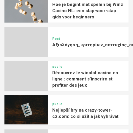
Hoe je begint met spelen bij Winz
Casino NL: een stap-voor-stap
gids voor beginners
Post
Αξιολόγηση_κριτηρίων_επιτυχίας_α
public
Découvrez le winolot casino en
ligne : comment s’inscrire et
profiter des jeux
public
Nejlepší hry na crazy-tower-
cz.com: co si užít a jak vyhrávat