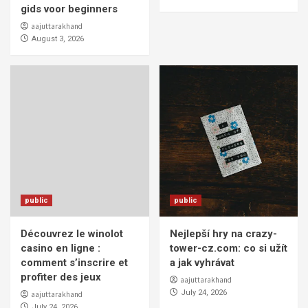
gids voor beginners
aajuttarakhand
August 3, 2026
public
public
Découvrez le winolot
Nejlepší hry na crazy-
casino en ligne :
tower-cz.com: co si užít
comment s’inscrire et
a jak vyhrávat
profiter des jeux
aajuttarakhand
July 24, 2026
aajuttarakhand
July 24, 2026