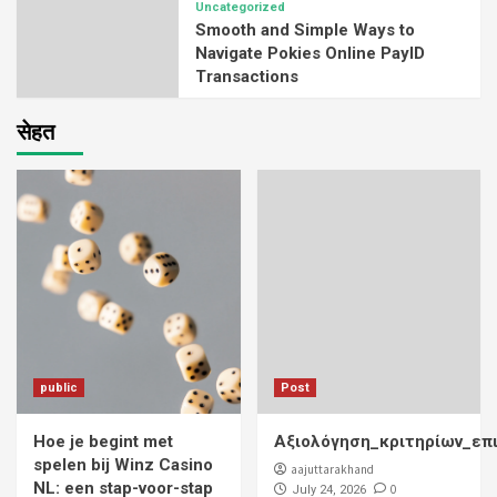
Uncategorized
Smooth and Simple Ways to
Navigate Pokies Online PayID
Transactions
सेहत
public
Post
Hoe je begint met
Αξιολόγηση_κριτηρίων_επ
spelen bij Winz Casino
aajuttarakhand
NL: een stap-voor-stap
0
July 24, 2026