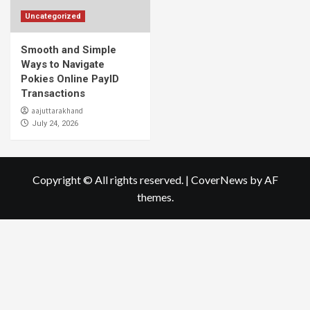
Uncategorized
Smooth and Simple
Ways to Navigate
Pokies Online PayID
Transactions
aajuttarakhand
July 24, 2026
Copyright © All rights reserved.
|
CoverNews
by AF
themes.