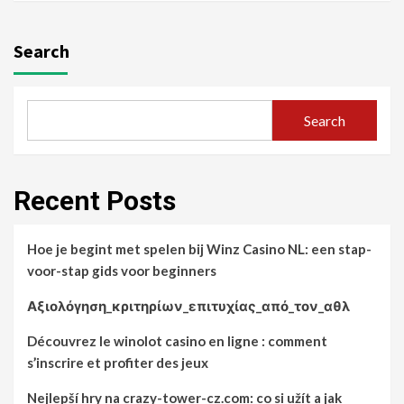
Search
Search
Recent Posts
Hoe je begint met spelen bij Winz Casino NL: een stap-
voor-stap gids voor beginners
Αξιολόγηση_κριτηρίων_επιτυχίας_από_τον_αθλ
Découvrez le winolot casino en ligne : comment
s’inscrire et profiter des jeux
Nejlepší hry na crazy-tower-cz.com: co si užít a jak