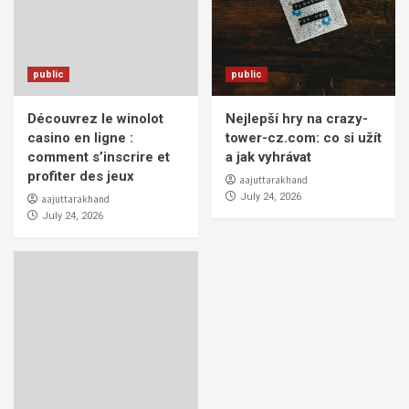
public
public
Découvrez le winolot
Nejlepší hry na crazy-
casino en ligne :
tower-cz.com: co si užít
comment s’inscrire et
a jak vyhrávat
profiter des jeux
aajuttarakhand
July 24, 2026
aajuttarakhand
July 24, 2026