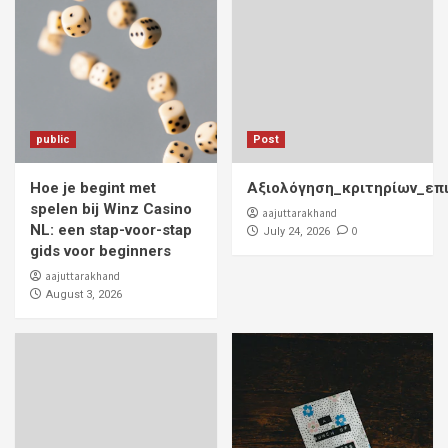
public
Post
Hoe je begint met
Αξιολόγηση_κριτηρίων_επ
spelen bij Winz Casino
aajuttarakhand
NL: een stap-voor-stap
0
July 24, 2026
gids voor beginners
aajuttarakhand
August 3, 2026