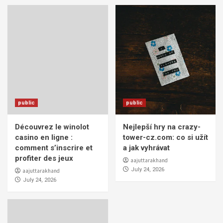
public
public
Découvrez le winolot
Nejlepší hry na crazy-
casino en ligne :
tower-cz.com: co si užít
comment s’inscrire et
a jak vyhrávat
profiter des jeux
aajuttarakhand
July 24, 2026
aajuttarakhand
July 24, 2026