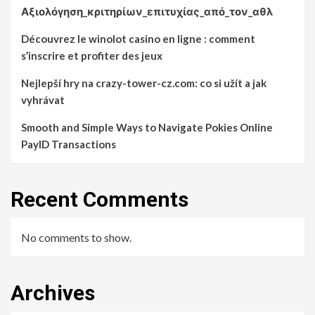
Αξιολόγηση_κριτηρίων_επιτυχίας_από_τον_αθλ
Découvrez le winolot casino en ligne : comment
s’inscrire et profiter des jeux
Nejlepší hry na crazy-tower-cz.com: co si užít a jak
vyhrávat
Smooth and Simple Ways to Navigate Pokies Online
PayID Transactions
Recent Comments
No comments to show.
Archives