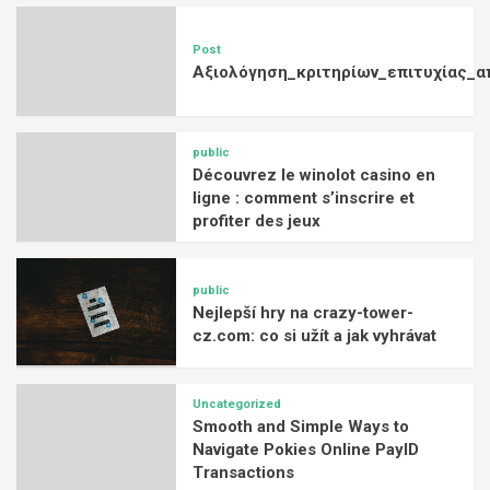
Post
Αξιολόγηση_κριτηρίων_επιτυχίας_α
public
Découvrez le winolot casino en
ligne : comment s’inscrire et
profiter des jeux
public
Nejlepší hry na crazy-tower-
cz.com: co si užít a jak vyhrávat
Uncategorized
Smooth and Simple Ways to
Navigate Pokies Online PayID
Transactions