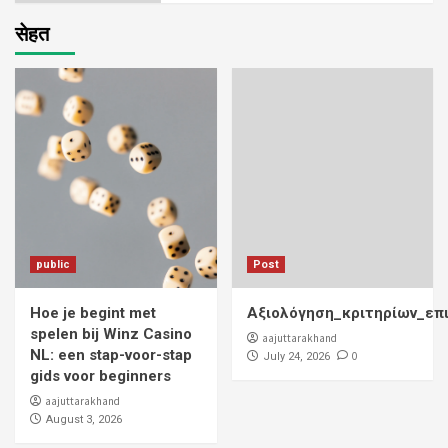
सेहत
public
Post
Hoe je begint met
Αξιολόγηση_κριτηρίων_επ
spelen bij Winz Casino
aajuttarakhand
NL: een stap-voor-stap
0
July 24, 2026
gids voor beginners
aajuttarakhand
August 3, 2026