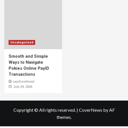
Uncategorized
Smooth and Simple
Ways to Navigate
Pokies Online PayID
Transactions
aajuttarakhand
July 24, 2026
Copyright © All rights reserved.
|
CoverNews
by AF
themes.