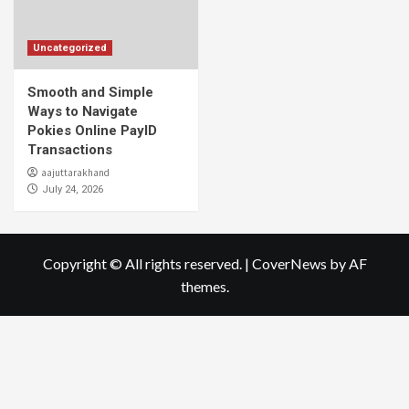
Uncategorized
Smooth and Simple
Ways to Navigate
Pokies Online PayID
Transactions
aajuttarakhand
July 24, 2026
Copyright © All rights reserved.
|
CoverNews
by AF
themes.