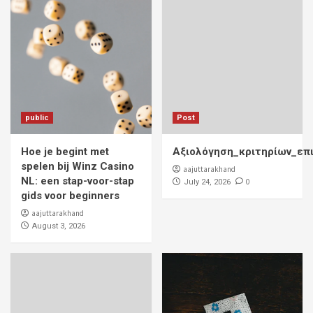
public
Post
Hoe je begint met
Αξιολόγηση_κριτηρίων_επ
spelen bij Winz Casino
aajuttarakhand
NL: een stap-voor-stap
0
July 24, 2026
gids voor beginners
aajuttarakhand
August 3, 2026