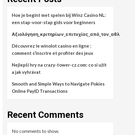
Hoe je begint met spelen bij Winz Casino NL:
een stap-voor-stap gids voor beginners
Αξιολόγηση_κριτηρίων_επιτυχίας_από_τον_αθλ
Découvrez le winolot casino en ligne :
comment s’inscrire et profiter des jeux
Nejlepší hry na crazy-tower-cz.com: co si užít
a jak vyhrávat
Smooth and Simple Ways to Navigate Pokies
Online PayID Transactions
Recent Comments
No comments to show.