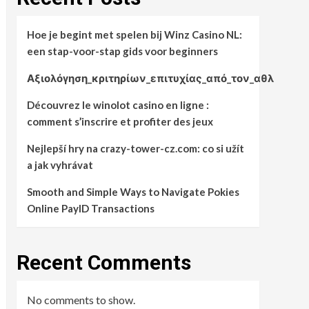
Hoe je begint met spelen bij Winz Casino NL:
een stap-voor-stap gids voor beginners
Αξιολόγηση_κριτηρίων_επιτυχίας_από_τον_αθλ
Découvrez le winolot casino en ligne :
comment s’inscrire et profiter des jeux
Nejlepší hry na crazy-tower-cz.com: co si užít
a jak vyhrávat
Smooth and Simple Ways to Navigate Pokies
Online PayID Transactions
Recent Comments
No comments to show.