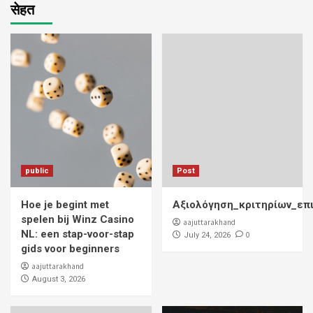
सेहत
public
Post
Hoe je begint met
Αξιολόγηση_κριτηρίων_επ
spelen bij Winz Casino
aajuttarakhand
NL: een stap-voor-stap
0
July 24, 2026
gids voor beginners
aajuttarakhand
August 3, 2026