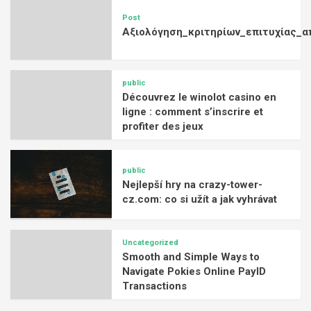
Post
Αξιολόγηση_κριτηρίων_επιτυχίας_α
public
Découvrez le winolot casino en
ligne : comment s’inscrire et
profiter des jeux
public
Nejlepší hry na crazy-tower-
cz.com: co si užít a jak vyhrávat
Uncategorized
Smooth and Simple Ways to
Navigate Pokies Online PayID
Transactions