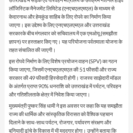
उत्तराखंड में सड़क एवं परिवहन मंत्रालय के उपक्रम
नेशनल हाईवे
लॉजिस्टिक मैनेजमेंट लिमिटेड (एनएचएलएमएल)
के माध्यम से
केदारनाथ और हेमकुंड साहिब
के लिए रोपवे का निर्माण किया
जाएगा। इस उद्देश्य के लिए
एनएचएलएमएल और उत्तराखंड
सरकार
के बीच मंगलवार को सचिवालय में एक
एमओयू (समझौता
ज्ञापन)
पर हस्ताक्षर किए गए। यह परियोजना
पर्वतमाला योजना
के
तहत संचालित की जाएगी।
इस रोपवे निर्माण के लिए
विशेष प्रयोजन वाहन (SPV)
का गठन
किया जाएगा, जिसमें
एनएचएलएमएल की 51 फीसदी और राज्य
सरकार की 49 फीसदी
हिस्सेदारी होगी।
राजस्व साझेदारी मॉडल
के अंतर्गत प्राप्त 90% धनराशि को उत्तराखंड में
पर्यटन, परिवहन
और गतिशीलता
के क्षेत्र में निवेश किया जाएगा।
मुख्यमंत्री पुष्कर सिंह धामी
ने इस अवसर पर कहा कि यह समझौता
राज्य की
धार्मिक और सांस्कृतिक विरासत
को वैश्विक पहचान
दिलाने के साथ-साथ
पर्यटन, रोजगार, पर्यावरण संरक्षण और
बुनियादी ढांचे
के विकास में भी मददगार होगा। उन्होंने बताया कि