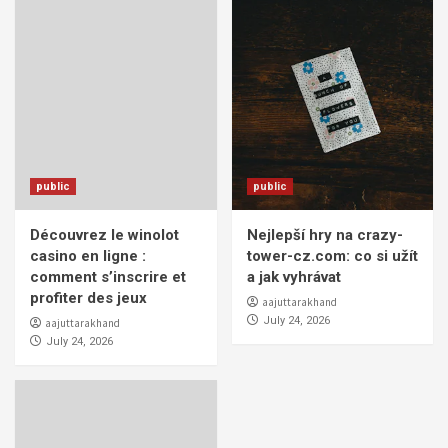
public
public
Découvrez le winolot
Nejlepší hry na crazy-
casino en ligne :
tower-cz.com: co si užít
comment s’inscrire et
a jak vyhrávat
profiter des jeux
aajuttarakhand
July 24, 2026
aajuttarakhand
July 24, 2026