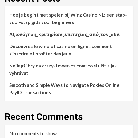
Hoe je begint met spelen bij Winz Casino NL: een stap-
voor-stap gids voor beginners
Αξιολόγηση_κριτηρίων_επιτυχίας_από_τον_αθλ
Découvrez le winolot casino en ligne : comment
s’inscrire et profiter des jeux
Nejlepší hry na crazy-tower-cz.com: co si užít a jak
vyhrávat
Smooth and Simple Ways to Navigate Pokies Online
PayID Transactions
Recent Comments
No comments to show.