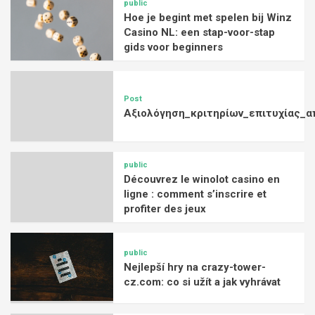
public
Hoe je begint met spelen bij Winz
Casino NL: een stap-voor-stap
gids voor beginners
Post
Αξιολόγηση_κριτηρίων_επιτυχίας_α
public
Découvrez le winolot casino en
ligne : comment s’inscrire et
profiter des jeux
public
Nejlepší hry na crazy-tower-
cz.com: co si užít a jak vyhrávat