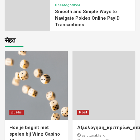
Uncategorized
Smooth and Simple Ways to
Navigate Pokies Online PayID
Transactions
सेहत
public
Post
Hoe je begint met
Αξιολόγηση_κριτηρίων_επ
spelen bij Winz Casino
aajuttarakhand