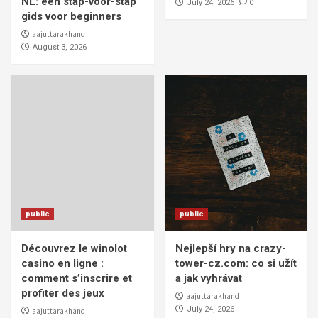
NL: een stap-voor-stap
0
July 24, 2026
gids voor beginners
aajuttarakhand
August 3, 2026
public
public
Découvrez le winolot
Nejlepší hry na crazy-
casino en ligne :
tower-cz.com: co si užít
comment s’inscrire et
a jak vyhrávat
profiter des jeux
aajuttarakhand
July 24, 2026
aajuttarakhand