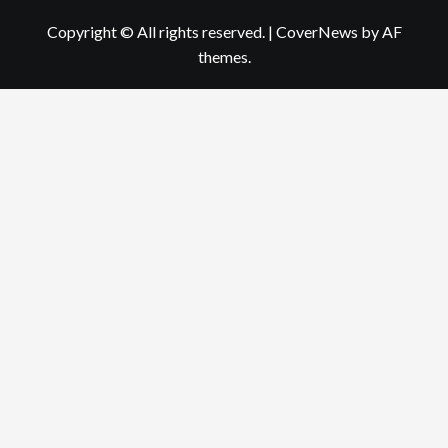
Copyright © All rights reserved.
|
CoverNews
by AF
themes.