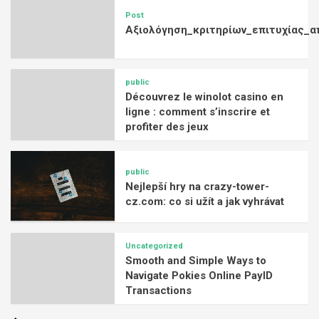
Post
Αξιολόγηση_κριτηρίων_επιτυχίας_α
public
Découvrez le winolot casino en
ligne : comment s’inscrire et
profiter des jeux
public
Nejlepší hry na crazy-tower-
cz.com: co si užít a jak vyhrávat
Uncategorized
Smooth and Simple Ways to
Navigate Pokies Online PayID
Transactions