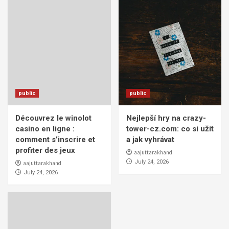
public
public
Découvrez le winolot
Nejlepší hry na crazy-
casino en ligne :
tower-cz.com: co si užít
comment s’inscrire et
a jak vyhrávat
profiter des jeux
aajuttarakhand
July 24, 2026
aajuttarakhand
July 24, 2026