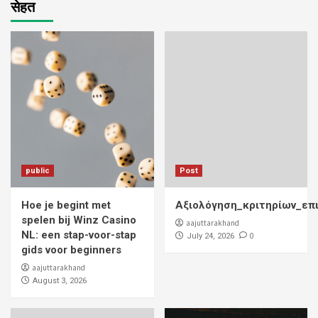
सेहत
public
Post
Hoe je begint met
Αξιολόγηση_κριτηρίων_επ
spelen bij Winz Casino
aajuttarakhand
NL: een stap-voor-stap
0
July 24, 2026
gids voor beginners
aajuttarakhand
August 3, 2026