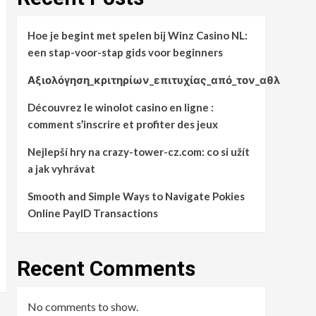
Hoe je begint met spelen bij Winz Casino NL:
een stap-voor-stap gids voor beginners
Αξιολόγηση_κριτηρίων_επιτυχίας_από_τον_αθλ
Découvrez le winolot casino en ligne :
comment s’inscrire et profiter des jeux
Nejlepší hry na crazy-tower-cz.com: co si užít
a jak vyhrávat
Smooth and Simple Ways to Navigate Pokies
Online PayID Transactions
Recent Comments
No comments to show.