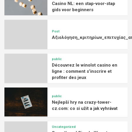
Casino NL: een stap-voor-stap
gids voor beginners
Post
Αξιολόγηση_κριτηρίων_επιτυχίας_α
public
Découvrez le winolot casino en
ligne : comment s’inscrire et
profiter des jeux
public
Nejlepší hry na crazy-tower-
cz.com: co si užít a jak vyhrávat
Uncategorized