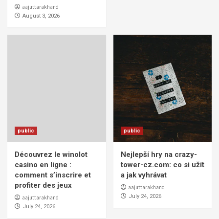
aajuttarakhand
August 3, 2026
public
public
Découvrez le winolot
Nejlepší hry na crazy-
casino en ligne :
tower-cz.com: co si užít
comment s’inscrire et
a jak vyhrávat
profiter des jeux
aajuttarakhand
July 24, 2026
aajuttarakhand
July 24, 2026