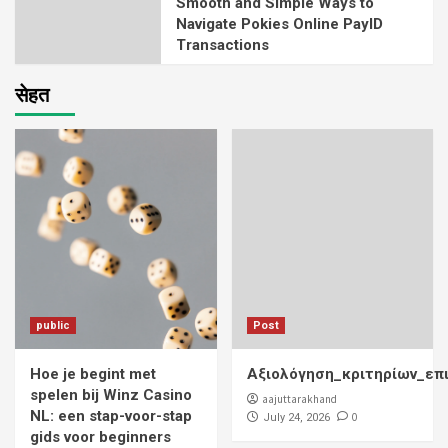
Smooth and Simple Ways to
Navigate Pokies Online PayID
Transactions
सेहत
public
Post
Hoe je begint met
Αξιολόγηση_κριτηρίων_επ
spelen bij Winz Casino
aajuttarakhand
NL: een stap-voor-stap
0
July 24, 2026
gids voor beginners