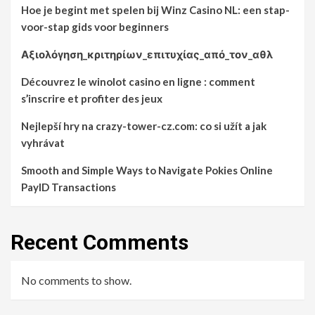
Hoe je begint met spelen bij Winz Casino NL: een stap-
voor-stap gids voor beginners
Αξιολόγηση_κριτηρίων_επιτυχίας_από_τον_αθλ
Découvrez le winolot casino en ligne : comment
s’inscrire et profiter des jeux
Nejlepší hry na crazy-tower-cz.com: co si užít a jak
vyhrávat
Smooth and Simple Ways to Navigate Pokies Online
PayID Transactions
Recent Comments
No comments to show.