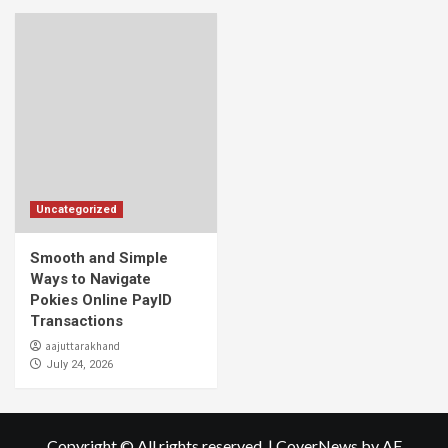
Uncategorized
Smooth and Simple
Ways to Navigate
Pokies Online PayID
Transactions
aajuttarakhand
July 24, 2026
Copyright © All rights reserved.
|
CoverNews
by AF