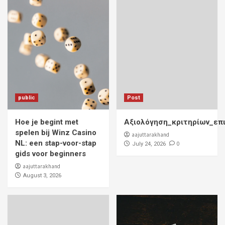
public
Post
Hoe je begint met
Αξιολόγηση_κριτηρίων_επ
spelen bij Winz Casino
aajuttarakhand
NL: een stap-voor-stap
0
July 24, 2026
gids voor beginners
aajuttarakhand
August 3, 2026