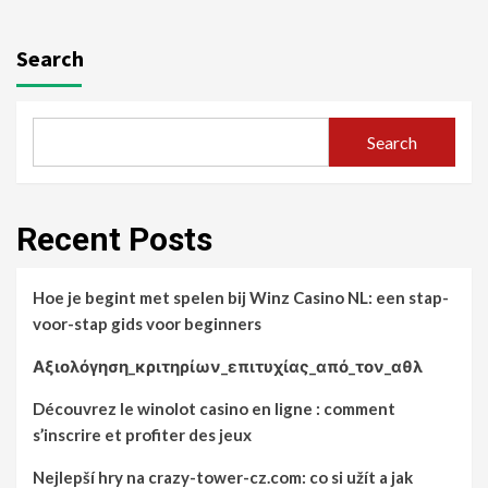
Search
Search
Recent Posts
Hoe je begint met spelen bij Winz Casino NL: een stap-
voor-stap gids voor beginners
Αξιολόγηση_κριτηρίων_επιτυχίας_από_τον_αθλ
Découvrez le winolot casino en ligne : comment
s’inscrire et profiter des jeux
Nejlepší hry na crazy-tower-cz.com: co si užít a jak