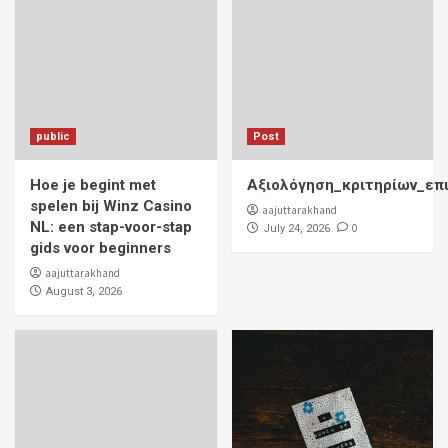
public
Post
Hoe je begint met
Αξιολόγηση_κριτηρίων_επ
spelen bij Winz Casino
aajuttarakhand
NL: een stap-voor-stap
0
July 24, 2026
gids voor beginners
aajuttarakhand
August 3, 2026