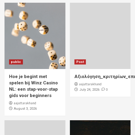
public
Post
Hoe je begint met
Αξιολόγηση_κριτηρίων_επ
spelen bij Winz Casino
aajuttarakhand
NL: een stap-voor-stap
0
July 24, 2026
gids voor beginners
aajuttarakhand
August 3, 2026