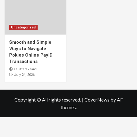
Uncategorized
Smooth and Simple
Ways to Navigate
Pokies Online PayID
Transactions
aajuttarakhand
July 24, 2026
Copyright © All rights reserved.
|
CoverNews
by AF
themes.