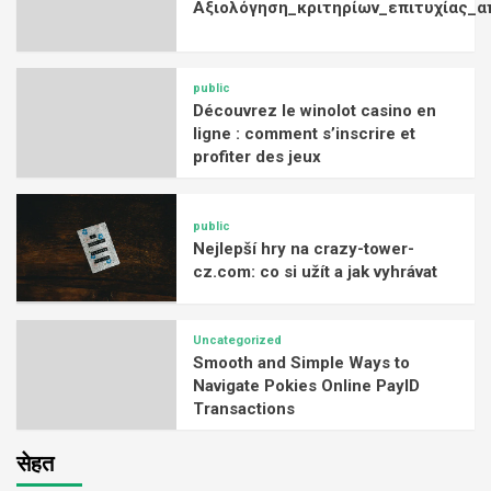
Αξιολόγηση_κριτηρίων_επιτυχίας_α
public
Découvrez le winolot casino en
ligne : comment s’inscrire et
profiter des jeux
public
Nejlepší hry na crazy-tower-
cz.com: co si užít a jak vyhrávat
Uncategorized
Smooth and Simple Ways to
Navigate Pokies Online PayID
Transactions
सेहत