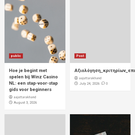
public
Post
Hoe je begint met
Αξιολόγηση_κριτηρίων_επ
spelen bij Winz Casino
aajuttarakhand
NL: een stap-voor-stap
0
July 24, 2026
gids voor beginners
aajuttarakhand
August 3, 2026