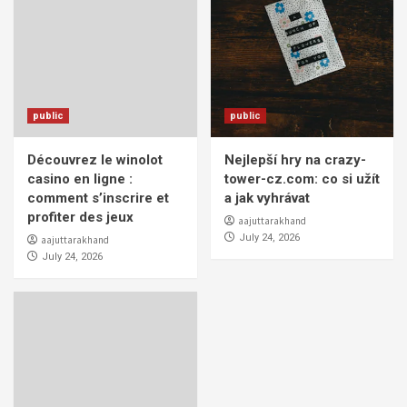
public
public
Découvrez le winolot
Nejlepší hry na crazy-
casino en ligne :
tower-cz.com: co si užít
comment s’inscrire et
a jak vyhrávat
profiter des jeux
aajuttarakhand
July 24, 2026
aajuttarakhand
July 24, 2026