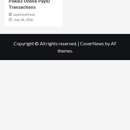
Pokies Online PayID
Transactions
aajuttarakhand
July 24, 2026
Copyright © All rights reserved.
|
CoverNews
by AF
themes.