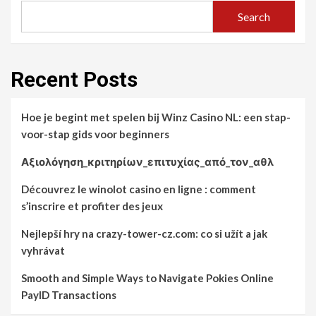
Search
Recent Posts
Hoe je begint met spelen bij Winz Casino NL: een stap-
voor-stap gids voor beginners
Αξιολόγηση_κριτηρίων_επιτυχίας_από_τον_αθλ
Découvrez le winolot casino en ligne : comment
s’inscrire et profiter des jeux
Nejlepší hry na crazy-tower-cz.com: co si užít a jak
vyhrávat
Smooth and Simple Ways to Navigate Pokies Online
PayID Transactions