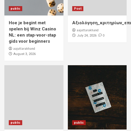
public
Post
Hoe je begint met
Αξιολόγηση_κριτηρίων_επ
spelen bij Winz Casino
aajuttarakhand
NL: een stap-voor-stap
0
July 24, 2026
gids voor beginners
aajuttarakhand
August 3, 2026
public
public