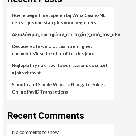
Hoe je begint met spelen bij Winz Casino NL:
een stap-voor-stap gids voor beginners
Αξιολόγηση_κριτηρίων_επιτυχίας_από_τον_αθλ
Découvrez le winolot casino en ligne :
comment s’inscrire et profiter des jeux
Nejlepší hry na crazy-tower-cz.com: co si užít
a jak vyhrávat
Smooth and Simple Ways to Navigate Pokies
Online PayID Transactions
Recent Comments
No comments to show.